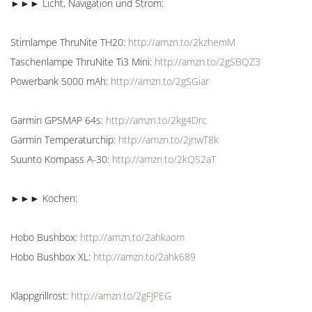
►►► Licht, Navigation und Strom:
Stirnlampe ThruNite TH20:
http://amzn.to/2kzhemM
Taschenlampe ThruNite Ti3 Mini:
http://amzn.to/2gSBQZ3
Powerbank 5000 mAh:
http://amzn.to/2gSGiar
Garmin GPSMAP 64s:
http://amzn.to/2kg4Drc
Garmin Temperaturchip:
http://amzn.to/2jnwT8k
Suunto Kompass A-30:
http://amzn.to/2kQS2aT
►►► Kochen:
Hobo Bushbox:
http://amzn.to/2ahkaom
Hobo Bushbox XL:
http://amzn.to/2ahk689
Klappgrillrost:
http://amzn.to/2gFJPEG