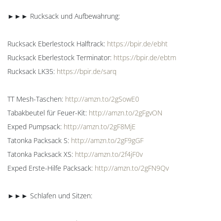
►►► Rucksack und Aufbewahrung:
Rucksack Eberlestock Halftrack:
https://bpir.de/ebht
Rucksack Eberlestock Terminator:
https://bpir.de/ebtm
Rucksack LK35:
https://bpir.de/sarq
TT Mesh-Taschen:
http://amzn.to/2gSowE0
Tabakbeutel für Feuer-Kit:
http://amzn.to/2gFgvON
Exped Pumpsack:
http://amzn.to/2gF8MjE
Tatonka Packsack S:
http://amzn.to/2gF9gGF
Tatonka Packsack XS:
http://amzn.to/2f4jF0v
Exped Erste-Hilfe Packsack:
http://amzn.to/2gFN9Qv
►►► Schlafen und Sitzen: