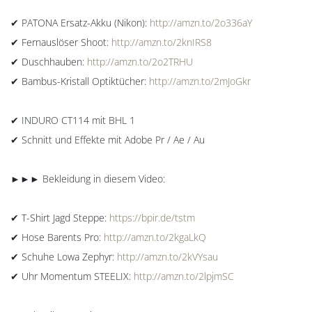
✔ PATONA Ersatz-Akku (Nikon):
http://amzn.to/2o336aY
✔ Fernauslöser Shoot:
http://amzn.to/2knIRS8
✔ Duschhauben:
http://amzn.to/2o2TRHU
✔ Bambus-Kristall Optiktücher:
http://amzn.to/2mJoGkr
✔ INDURO CT114 mit BHL 1
✔ Schnitt und Effekte mit Adobe Pr / Ae / Au
►►► Bekleidung in diesem Video:
✔ T-Shirt Jagd Steppe:
https://bpir.de/tstm
✔ Hose Barents Pro:
http://amzn.to/2kgaLkQ
✔ Schuhe Lowa Zephyr:
http://amzn.to/2kVYsau
✔ Uhr Momentum STEELIX:
http://amzn.to/2lpjmSC