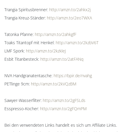
Trangia Spiritusbrenner:
http://amzn.to/2ahkx2j
Trangia Kreuz-Ständer:
http://amzn.to/2eo7WXA
Tatonka Pfanne:
http://amzn.to/2ahkgfF
Toaks Titantopf mit Henkel:
http://amzn.to/2kzbV6T
LMF Spork:
http://amzn.to/2kzkleJ
Esbit Titanbesteck:
http://amzn.to/2atFANq
NVA Handgranatentasche:
https://bpir.de/nvahg
PETlinge 9cm:
http://amzn.to/2kVQzBM
Sawyer-Wasserfilter:
http://amzn.to/2gFSLds
Esspresso-Kocher:
http://amzn.to/2gFQmPM
Bei den verwendeten Links handelt es sich um Affiliate Links.