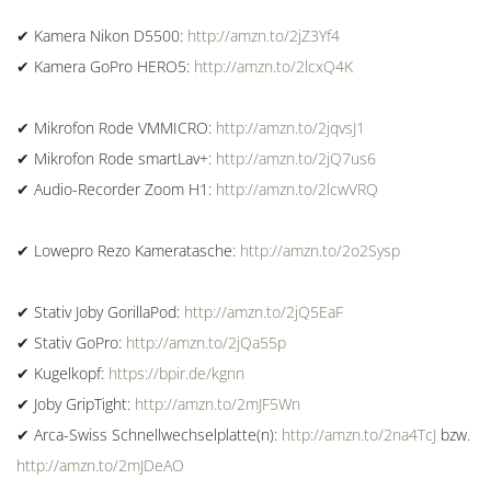
✔ Kamera Nikon D5500:
http://amzn.to/2jZ3Yf4
✔ Kamera GoPro HERO5:
http://amzn.to/2lcxQ4K
✔ Mikrofon Rode VMMICRO:
http://amzn.to/2jqvsJ1
✔ Mikrofon Rode smartLav+:
http://amzn.to/2jQ7us6
✔ Audio-Recorder Zoom H1:
http://amzn.to/2lcwVRQ
✔ Lowepro Rezo Kameratasche:
http://amzn.to/2o2Sysp
✔ Stativ Joby GorillaPod:
http://amzn.to/2jQ5EaF
✔ Stativ GoPro:
http://amzn.to/2jQa55p
✔ Kugelkopf:
https://bpir.de/kgnn
✔ Joby GripTight:
http://amzn.to/2mJF5Wn
✔ Arca-Swiss Schnellwechselplatte(n):
http://amzn.to/2na4TcJ
bzw.
http://amzn.to/2mJDeAO