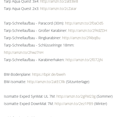
Tarp Aqua Quest 3x4:
http://amzn.to/2atE8e8
Tarp Aqua Quest 2x3:
http://amzn.to/2cZaIar
Tarp-Schnellaufbau - Paracord (30m):
http://amzn.to/2f0aOd5
Tarp-Schnellaufbau - Großer Karabiner:
http://amzn.to/2f4dZDH
Tarp-Schnellaufbau - Ringkarabiner:
http://amzn.to/2f4bqBu
Tarp-Schnellaufbau - Schlüsselringe 18mm:
http://amzn.to/2hwz7nH
Tarp-Schnellaufbau - Karabinerhaken:
http://amzn.to/2f072jN
BW-Bodenplane:
https://bpir.de/bweh
BW-Isomatte:
http://amzn.to/2atECRk
(Sitzunterlage)
Isomatte Exped SynMat UL 7M:
http://amzn.to/2gFM23g
(Sommer)
Isomatte Exped DownMat 7M:
http://amzn.to/2ez1PB9
(Winter)