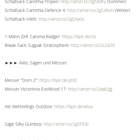
Schlafsack Carinthia Tropen:
http://amzn.to/2gSIMFy
(Sommer)
Schlafsack Carinthia Defence 4:
http://amzn.to/2gSzBoH
(Winter)
Schlafsack Inlett:
http://amzn.to/2gSAy0a
1-Mann Zelt Catoma Badger:
https://bpir.de/cb
Biwak-Sack Sugpak Stratosphere:
http://amzn.to/2cZai3S
►►► Äxte, Sägen und Messer:
Messer "Dorn 2":
https://bpir.de/ytd2
Messer Victorinox EvoWood 17:
http://amzn.to/2aqb2Jg
Axt Wetterlings Outdoor:
https://bpir.de/wloa
Säge Silky Gomboy:
http://amzn.to/2gSFiDb