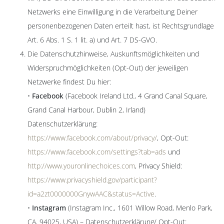
Netzwerks eine Einwilligung in die Verarbeitung Deiner
personenbezogenen Daten erteilt hast, ist Rechtsgrundlage
Art. 6 Abs. 1 S. 1 lit. a) und Art. 7 DS-GVO.
Die Datenschutzhinweise, Auskunftsmöglichkeiten und
Widerspruchmöglichkeiten (Opt-Out) der jeweiligen
Netzwerke findest Du hier:
•
Facebook
(Facebook Ireland Ltd., 4 Grand Canal Square,
Grand Canal Harbour, Dublin 2, Irland)
Datenschutzerklärung:
https://www.facebook.com/about/privacy/
, Opt-Out:
https://www.facebook.com/settings?tab=ads
und
http://www.youronlinechoices.com
, Privacy Shield:
https://www.privacyshield.gov/participant?
id=a2zt0000000GnywAAC&status=Active
.
•
Instagram
(Instagram Inc., 1601 Willow Road, Menlo Park,
CA, 94025, USA) – Datenschutzerklärung/ Opt-Out: