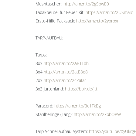
Meshtaschen:
http://amzn.to/2gSowE0
Tabakbeutel für Feuer-Kit:
https://amzn.to/2USmaIc
Erste-Hilfe Packsack:
http://amzn.to/2yoroxr
TARP-AUFBAU:
Tarps:
3x3
http://amzn.to/2ABTTdh
3x4
http://amzn.to/2atE8e8
2x3
http://amzn.to/2cZaIar
3x3 Jurtenland:
https://bpir.de/jtt
Paracord:
https://amzn.to/3c1FkBg
Stahlheringe (Lang):
http://amzn.to/2kbbOPW
Tarp Schnellaufbau-System:
https://youtu.be/XyUkrg