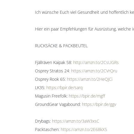
Ich wünsche Euch viel Gesundheit und hoffentlich 
Hier ein paar Empfehlungen für Ausrüstung, welche ic
RUCKSÄCKE & PACKBEUTEL
Fjällräven Kaipak 58:
http://amzn.to/2CsUGRs
Osprey Stratos 24:
https://amzn.to/2CVrQru
Osprey Rook 65:
https://amzn.to/2HeQJCi
LK35:
https://bpir.de/sarq
Magusin Freefolk:
https://bpir.de/mgff
GroundGear Vagabound:
https://bpir.de/ggv
Drybags:
https://amzn.to/3aW3xsC
Packtaschen:
https://amzn.to/2E68kX5