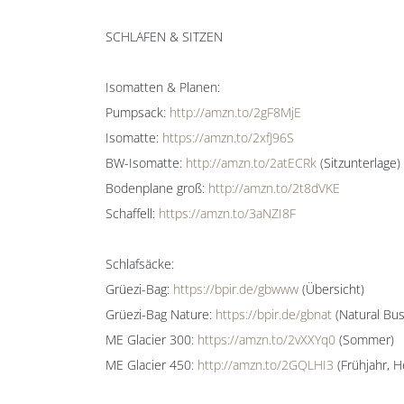
SCHLAFEN & SITZEN
Isomatten & Planen:
Pumpsack:
http://amzn.to/2gF8MjE
Isomatte:
https://amzn.to/2xfJ96S
BW-Isomatte:
http://amzn.to/2atECRk
(Sitzunterlage)
Bodenplane groß:
http://amzn.to/2t8dVKE
Schaffell:
https://amzn.to/3aNZI8F
Schlafsäcke:
Grüezi-Bag:
https://bpir.de/gbwww
(Übersicht)
Grüezi-Bag Nature:
https://bpir.de/gbnat
(Natural Bus
ME Glacier 300:
https://amzn.to/2vXXYq0
(Sommer)
ME Glacier 450:
http://amzn.to/2GQLHI3
(Frühjahr, H