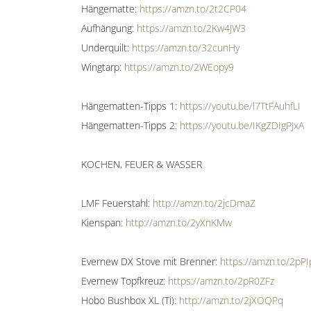
Hängematte:
https://amzn.to/2t2CP04
Aufhängung:
https://amzn.to/2Kw4JW3
Underquilt:
https://amzn.to/32cunHy
Wingtarp:
https://amzn.to/2WEopy9
Hängematten-Tipps 1:
https://youtu.be/l7TtFAuhfLI
Hängematten-Tipps 2:
https://youtu.be/IKgZDIgPJxA
KOCHEN, FEUER & WASSER
LMF Feuerstahl:
http://amzn.to/2jcDmaZ
Kienspan:
http://amzn.to/2yXnKMw
Evernew DX Stove mit Brenner:
https://amzn.to/2pP
Evernew Topfkreuz:
https://amzn.to/2pR0ZFz
Hobo Bushbox XL (Ti):
http://amzn.to/2jXOQPq