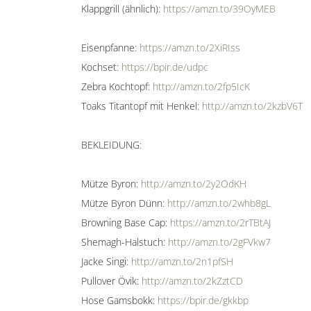
Klappgrill (ähnlich):
https://amzn.to/39OyMEB
Eisenpfanne:
https://amzn.to/2XiRIss
Kochset:
https://bpir.de/udpc
Zebra Kochtopf:
http://amzn.to/2fp5IcK
Toaks Titantopf mit Henkel:
http://amzn.to/2kzbV6T
BEKLEIDUNG:
Mütze Byron:
http://amzn.to/2y2OdKH
Mütze Byron Dünn:
http://amzn.to/2whb8gL
Browning Base Cap:
https://amzn.to/2rTBtAJ
Shemagh-Halstuch:
http://amzn.to/2gFVkw7
Jacke Singi:
http://amzn.to/2n1pfSH
Pullover Övik:
http://amzn.to/2kZztCD
Hose Gamsbokk:
https://bpir.de/gkkbp