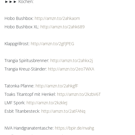
►►► Kochen:
Hobo Bushbox:
http://amzn.to/2ahkaom
Hobo Bushbox XL:
http://amzn.to/2ahk689
Klappgrillrost:
http://amzn.to/2gFJPEG
Trangia Spiritusbrenner:
http://amzn.to/2ahkx2j
Trangia Kreuz-Ständer:
http://amzn.to/2eo7WXA
Tatonka Pfanne:
http://amzn.to/2ahkgfF
Toaks Titantopf mit Henkel:
http://amzn.to/2kzbV6T
LMF Spork:
http://amzn.to/2kzkleJ
Esbit Titanbesteck:
http://amzn.to/2atFANq
NVA Handgranatentasche:
https://bpir.de/nvahg