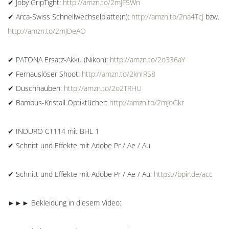
✔ Joby GripTight:
http://amzn.to/2mJF5Wn
✔ Arca-Swiss Schnellwechselplatte(n):
http://amzn.to/2na4TcJ
bzw.
http://amzn.to/2mJDeAO
✔ PATONA Ersatz-Akku (Nikon):
http://amzn.to/2o336aY
✔ Fernauslöser Shoot:
http://amzn.to/2knIRS8
✔ Duschhauben:
http://amzn.to/2o2TRHU
✔ Bambus-Kristall Optiktücher:
http://amzn.to/2mJoGkr
✔ INDURO CT114 mit BHL 1
✔ Schnitt und Effekte mit Adobe Pr / Ae / Au
✔ Schnitt und Effekte mit Adobe Pr / Ae / Au:
https://bpir.de/acc
►►► Bekleidung in diesem Video: