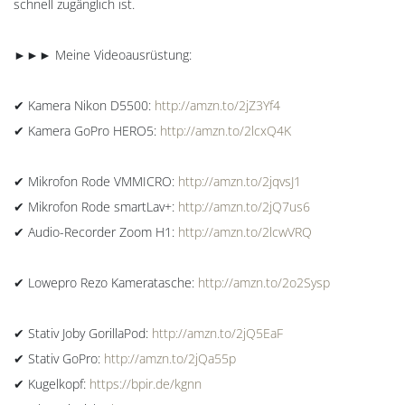
schnell zugänglich ist.
►►► Meine Videoausrüstung:
✔ Kamera Nikon D5500:
http://amzn.to/2jZ3Yf4
✔ Kamera GoPro HERO5:
http://amzn.to/2lcxQ4K
✔ Mikrofon Rode VMMICRO:
http://amzn.to/2jqvsJ1
✔ Mikrofon Rode smartLav+:
http://amzn.to/2jQ7us6
✔ Audio-Recorder Zoom H1:
http://amzn.to/2lcwVRQ
✔ Lowepro Rezo Kameratasche:
http://amzn.to/2o2Sysp
✔ Stativ Joby GorillaPod:
http://amzn.to/2jQ5EaF
✔ Stativ GoPro:
http://amzn.to/2jQa55p
✔ Kugelkopf:
https://bpir.de/kgnn