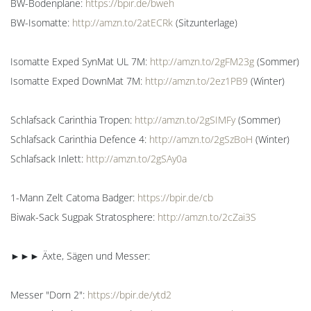
BW-Bodenplane:
https://bpir.de/bweh
BW-Isomatte:
http://amzn.to/2atECRk
(Sitzunterlage)
Isomatte Exped SynMat UL 7M:
http://amzn.to/2gFM23g
(Sommer)
Isomatte Exped DownMat 7M:
http://amzn.to/2ez1PB9
(Winter)
Schlafsack Carinthia Tropen:
http://amzn.to/2gSIMFy
(Sommer)
Schlafsack Carinthia Defence 4:
http://amzn.to/2gSzBoH
(Winter)
Schlafsack Inlett:
http://amzn.to/2gSAy0a
1-Mann Zelt Catoma Badger:
https://bpir.de/cb
Biwak-Sack Sugpak Stratosphere:
http://amzn.to/2cZai3S
►►► Äxte, Sägen und Messer:
Messer "Dorn 2":
https://bpir.de/ytd2