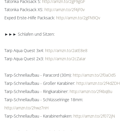
Tatonka Packsack S:
http://amzn.to/2gF9gGF
Tatonka Packsack XS:
http://amzn.to/2f4jF0v
Exped Erste-Hilfe Packsack:
http://amzn.to/2gFN9Qv
►►► Schlafen und Sitzen:
Tarp Aqua Quest 3x4:
http://amzn.to/2atE8e8
Tarp Aqua Quest 2x3:
http://amzn.to/2cZaIar
Tarp-Schnellaufbau - Paracord (30m):
http://amzn.to/2f0aOd5
Tarp-Schnellaufbau - Großer Karabiner:
http://amzn.to/2f4dZDH
Tarp-Schnellaufbau - Ringkarabiner:
http://amzn.to/2f4bqBu
Tarp-Schnellaufbau - Schlüsselringe 18mm:
http://amzn.to/2hwz7nH
Tarp-Schnellaufbau - Karabinerhaken:
http://amzn.to/2f072jN