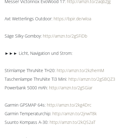
Messer Victorinox EvoWood 17:
http://amzn.to/2aqb2Jg
Axt Wetterlings Outdoor:
https://bpir.de/wloa
Säge Silky Gomboy:
http://amzn.to/2gSFiDb
►►► Licht, Navigation und Strom:
Stirnlampe ThruNite TH20:
http://amzn.to/2kzhemM
Taschenlampe ThruNite Ti3 Mini:
http://amzn.to/2gSBQZ3
Powerbank 5000 mAh:
http://amzn.to/2gSGiar
Garmin GPSMAP 64s:
http://amzn.to/2kg4Drc
Garmin Temperaturchip:
http://amzn.to/2jnwT8k
Suunto Kompass A-30:
http://amzn.to/2kQS2aT