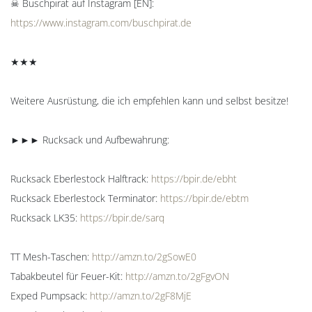
☠ Buschpirat auf Instagram [EN]:
https://www.instagram.com/buschpirat.de
★★★
Weitere Ausrüstung, die ich empfehlen kann und selbst besitze!
►►► Rucksack und Aufbewahrung:
Rucksack Eberlestock Halftrack:
https://bpir.de/ebht
Rucksack Eberlestock Terminator:
https://bpir.de/ebtm
Rucksack LK35:
https://bpir.de/sarq
TT Mesh-Taschen:
http://amzn.to/2gSowE0
Tabakbeutel für Feuer-Kit:
http://amzn.to/2gFgvON
Exped Pumpsack:
http://amzn.to/2gF8MjE