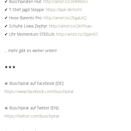
✔ Buschpiraten Hut:
http://amzn.to/2kBWzxU
✔ T-Shirt Jagd Steppe:
https://bpir.de/tstm
✔ Hose Barents Pro:
http://amzn.to/2kgaLkQ
✔ Schuhe Lowa Zephyr:
http://amzn.to/2kVYsau
✔ Uhr Momentum STEELIX:
http://amzn.to/2lpjmSC
... mehr gibt es weiter unten!
★★★
☠ Buschpirat auf Facebook [DE]:
https://www.facebook.com/buschpirat
☠ Buschpirat auf Twitter [EN]:
https://twitter.com/buschpirat